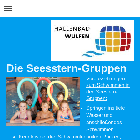
Die Seesstern-Gruppen
Voraussetzungen
zum Schwimmen in
den Seestern-
Gruppen:
Springen ins tiefe
Wasser und
anschließendes
Schwimmen
Kenntnis der drei Schwimmtechniken Rücken,