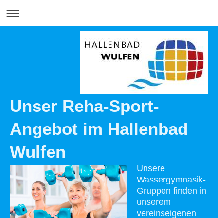
Unser Reha-Sport-
Angebot im Hallenbad
Wulfen
Unsere
Wassergymnasik-
Gruppen finden in
unserem
vereinseigenen