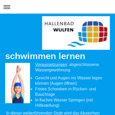
schwimmen lernen
Voraussetzungen
: abgeschlossene
Wassergewöhnung
Gesicht und Augen ins Wasser legen
können (Augen öffnen)
Freies Schweben in Rücken- und
Bauchlage
In flaches Wasser Springen (mit
Hilfestellung)
In dieser weiterführenden Stufe wird das Abzeichen